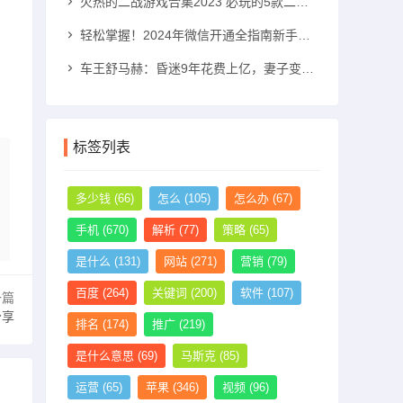
火热的二战游戏合集2023 必玩的5款二战游戏推荐二战游戏手机游戏「火热的二战游戏合集2023 必玩的5款二战游戏推荐」
轻松掌握！2024年微信开通全指南新手机号怎么注册微信「轻松掌握！2024年微信开通全指南」
车王舒马赫：昏迷9年花费上亿，妻子变卖其私人飞机和别墅法拉利手机「车王舒马赫：昏迷9年花费上亿，妻子变卖其私人飞机和别墅」
标签列表
多少钱
(66)
怎么
(105)
怎么办
(67)
手机
(670)
解析
(77)
策略
(65)
是什么
(131)
网站
(271)
营销
(79)
百度
(264)
关键词
(200)
软件
(107)
一篇
分享
排名
(174)
推广
(219)
是什么意思
(69)
马斯克
(85)
运营
(65)
苹果
(346)
视频
(96)