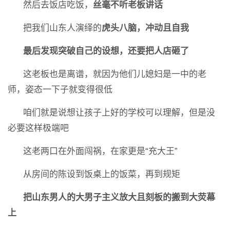
然后去饭店吃饭，
丝毫不听老板讲话
把我们山东人演绎的
虎头八脑，冲动且自我
最后发现突破自己的设想，还要把人店砸了
这老板也是离谱，就因为他们儿媳妇是一中的老
师，姿态一下子就变得很低
咱们就是说想让孩子上好的学校可以理解，但是没
必要这样极端吧
这老两口在外面闯祸，在家更是“充大王”
从房间的陈设到饭桌上的饭菜，再到规矩
把山东男人的大男子主义放大且刻板的搬到大荧幕
上