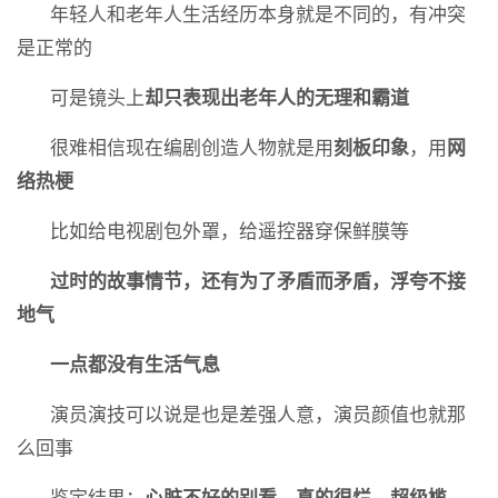
年轻人和老年人生活经历本身就是不同的，有冲突
是正常的
可是镜头上
却只表现出老年人的无理和霸道
很难相信现在编剧创造人物就是用
刻板印象
，用
网
络热梗
比如给电视剧包外罩，给遥控器穿保鲜膜等
过时的故事情节，还有为了矛盾而矛盾，浮夸不接
地气
一点都没有生活气息
演员演技可以说是也是差强人意，演员颜值也就那
么回事