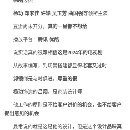
杨磊
边杰
杨玏 邓家佳 许娣 吴玉芳 曲国强
等领衔主演
豆瓣尚未开分，
真的一星都不想给
播放平台：
腾讯 优酷
说实话真的
很难相信这是2024年的电视剧
从故事编写，到场景搭建都显得
老套又过时
滤镜
倒是与时俱进，
厚重的很
杨玏
饰演的
吕翔
，是家装设计师
他工作的原则是
不给客户讲价的机会，也不给客户
提出意见的机会
最常说的就是这是他的设计，但是这个
设计品味真