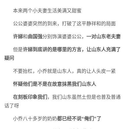
本来两个小夫妻生活美满又甜蜜
公公婆婆突然的到来，打破了这平静祥和的局面
许娣
和
曲国强
分别饰演婆婆公公，
一对山东老夫妻
但是
许
娣到底讲的是哪里的方言，让山东人充满了
疑问
不要抬杠，小乔就是山东人，真的让人头皮一紧
怀疑他们是不是在故意抹黑我们山东人
在刻板印象我们
，我们山东虽然土但是也普及普通
话了呀
小乔八十多岁的奶奶
都已经不说“俺们”了