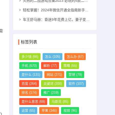
火热的二战游戏合集2023 必玩的5款二战游戏推荐二战游戏手机游戏「火热的二战游戏合集2023 必玩的5款二战游戏推荐」
轻松掌握！2024年微信开通全指南新手机号怎么注册微信「轻松掌握！2024年微信开通全指南」
车王舒马赫：昏迷9年花费上亿，妻子变卖其私人飞机和别墅法拉利手机「车王舒马赫：昏迷9年花费上亿，妻子变卖其私人飞机和别墅」
需
标签列表
多少钱
(66)
怎么
(105)
怎么办
(67)
手机
(670)
解析
(77)
策略
(65)
是什么
(131)
网站
(271)
营销
(79)
百度
(264)
关键词
(200)
软件
(107)
排名
(174)
推广
(219)
是什么意思
(69)
马斯克
(85)
运营
(65)
苹果
(346)
视频
(96)
Q