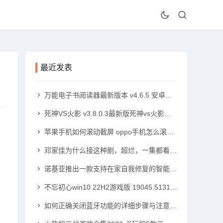
最近发表
万能电子书阅读器最新版本 v4.6.5 安卓版手机txt阅读器「万能电子书阅读器最新版本 v4.6.5 安卓版」
死神VS火影 v3.8.0.3最新版死神vs火影手机版「死神VS火影 v3.8.0.3最新版」
苹果手机如何滚动截屏 oppo手机怎么滚动截屏苹果手机怎么滚动截屏「苹果手机如何滚动截屏 oppo手机怎么滚动截屏」
邓家佳为什么接这种剧，超烂，一集都看不下去！高中可以带手机吗「邓家佳为什么接这种剧，超烂，一集都看不下去！」
诺基亚推出一款支持在家自我修复的智能手机诺基亚智能手机「诺基亚推出一款支持在家自我修复的智能手机」
不忘初心win10 22H2游戏版 19045.5131 x64无更新版windows10手机版「不忘初心win10 22H2游戏版 19045.5131 x64无更新版」
如何正确关闭蓝牙功能的详细步骤与注意事项蓝牙手机「如何正确关闭蓝牙功能的详细步骤与注意事项」