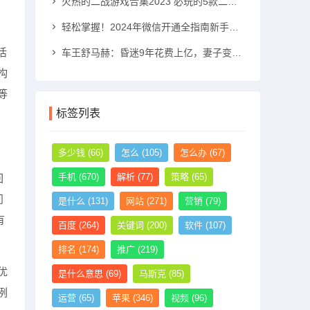
火热的二战游戏合集2023 必玩的5款二战游戏推荐二战游戏手机游戏「火热的二战游戏合集2023 必玩的5款二战游戏推荐」
轻松掌握！2024年微信开通全指南新手机号怎么注册微信「轻松掌握！2024年微信开通全指南」
活
车王舒马赫：昏迷9年花费上亿，妻子变卖其私人飞机和别墅法拉利手机「车王舒马赫：昏迷9年花费上亿，妻子变卖其私人飞机和别墅」
构
等
标签列表
多少钱
(66)
怎么
(105)
怎么办
(67)
手机
(670)
解析
(77)
策略
(65)
回
问
是什么
(131)
网站
(271)
营销
(79)
有
百度
(264)
关键词
(200)
软件
(107)
排名
(174)
推广
(219)
优
是什么意思
(69)
马斯克
(85)
例
运营
(65)
苹果
(346)
视频
(96)