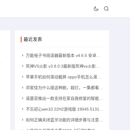
最近发表
万能电子书阅读器最新版本 v4.6.5 安卓版手机txt阅读器「万能电子书阅读器最新版本 v4.6.5 安卓版」
死神VS火影 v3.8.0.3最新版死神vs火影手机版「死神VS火影 v3.8.0.3最新版」
苹果手机如何滚动截屏 oppo手机怎么滚动截屏苹果手机怎么滚动截屏「苹果手机如何滚动截屏 oppo手机怎么滚动截屏」
邓家佳为什么接这种剧，超烂，一集都看不下去！高中可以带手机吗「邓家佳为什么接这种剧，超烂，一集都看不下去！」
诺基亚推出一款支持在家自我修复的智能手机诺基亚智能手机「诺基亚推出一款支持在家自我修复的智能手机」
不忘初心win10 22H2游戏版 19045.5131 x64无更新版windows10手机版「不忘初心win10 22H2游戏版 19045.5131 x64无更新版」
如何正确关闭蓝牙功能的详细步骤与注意事项蓝牙手机「如何正确关闭蓝牙功能的详细步骤与注意事项」