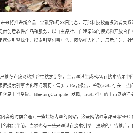
未来将推进新产品...金融界5月23日消息，万兴科技披露投资者关系
提供创意软件产品和服务，以自主品牌、自建渠道的模式和开放合作
用搜索引擎优化、搜索引擎付费广告、网络红人推广、展示广告、社
向用户推荐诈骗网站实验性搜索引擎，主要通过生成式AI,在搜索结果中
索引擎优化顾问莉莉・雷(Lily Ray)报告，谷歌SGE 存在一些
当受骗。BleepingComputer 发现，SGE 推广的上市网站还
等搜索内容的时候会遇到一些垃圾内容的网站，这些网站通常都是靠SEO 
排名就会靠前。当然也有一些是通过在搜索引擎上投放的广告推广，