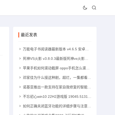
最近发表
万能电子书阅读器最新版本 v4.6.5 安卓版手机txt阅读器「万能电子书阅读器最新版本 v4.6.5 安卓版」
死神VS火影 v3.8.0.3最新版死神vs火影手机版「死神VS火影 v3.8.0.3最新版」
苹果手机如何滚动截屏 oppo手机怎么滚动截屏苹果手机怎么滚动截屏「苹果手机如何滚动截屏 oppo手机怎么滚动截屏」
邓家佳为什么接这种剧，超烂，一集都看不下去！高中可以带手机吗「邓家佳为什么接这种剧，超烂，一集都看不下去！」
诺基亚推出一款支持在家自我修复的智能手机诺基亚智能手机「诺基亚推出一款支持在家自我修复的智能手机」
不忘初心win10 22H2游戏版 19045.5131 x64无更新版windows10手机版「不忘初心win10 22H2游戏版 19045.5131 x64无更新版」
如何正确关闭蓝牙功能的详细步骤与注意事项蓝牙手机「如何正确关闭蓝牙功能的详细步骤与注意事项」