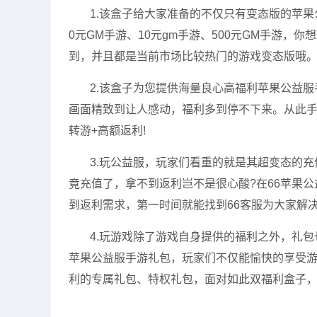
1.该盒子给大家准备的不仅只有变态版的苹果
0元GM手游、10元gm手游、500元GM手游，
到，并且都是当前市场比较热门的游戏变态版哦
2.
该
盒子为您提供海量良心高福利苹果公益服手
画面精致到让人感动，福利多到停不下来。从此手
转游+高额返利!
3.玩公益服，玩家们看重的就是其超变态的
竟充值了，拿不到返利岂不是很心酸?在66苹果
到返利需求，第一时间就能找到66客服为大家解
4.玩游戏除了游戏自身提供的福利之外，礼
苹果公益服手游礼包，玩家们不仅能愉快的享受
利的专属礼包、特权礼包，面对如此双福利盒子，