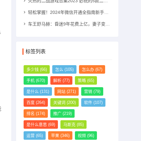
火热的二战游戏合集2023 必玩的5款二战游戏推荐二战游戏手机游戏「火热的二战游戏合集2023 必玩的5款二战游戏推荐」
轻松掌握！2024年微信开通全指南新手机号怎么注册微信「轻松掌握！2024年微信开通全指南」
车王舒马赫：昏迷9年花费上亿，妻子变卖其私人飞机和别墅法拉利手机「车王舒马赫：昏迷9年花费上亿，妻子变卖其私人飞机和别墅」
手
标签列表
多少钱
(66)
怎么
(105)
怎么办
(67)
手机
(670)
解析
(77)
策略
(65)
是什么
(131)
网站
(271)
营销
(79)
百度
(264)
关键词
(200)
软件
(107)
能
排名
(174)
推广
(219)
是什么意思
(69)
马斯克
(85)
运营
(65)
苹果
(346)
视频
(96)