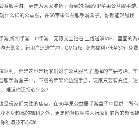
公益服手游，更是为大家准备了海量的满级VIP苹果公益服手游
你想玩什么样的公益服，在66苹果公益服手游盒子，你都能轻易找
。
游,折扣手游，bt手游，无限元宝钻石,上线送满VIP，里面的游
游无氪金，新用户还送首冲，GM特权+变态福利+低至3折+免费
充值返利，但是这也是玩家们对于公益服盒子选择的首要考虑，毕
公益服手游盒子中，下载的苹果公益服手游，玩家只要有充值，达
决，难道你还担心什么?
包也是玩家们关注的焦点，在66苹果公益服手游盒子中提供了所有
游戏本身超高的福利之外，更是能领取咪噜为玩家们准备的超高
你难道还不心动!