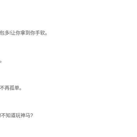
包多!让你拿到你手软。
。
不再孤单。
!不知道玩神马?