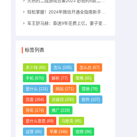
火热的二战游戏合集2023 必玩的5款二战游戏推荐二战游戏手机游戏「火热的二战游戏合集2023 必玩的5款二战游戏推荐」
轻松掌握！2024年微信开通全指南新手机号怎么注册微信「轻松掌握！2024年微信开通全指南」
车王舒马赫：昏迷9年花费上亿，妻子变卖其私人飞机和别墅法拉利手机「车王舒马赫：昏迷9年花费上亿，妻子变卖其私人飞机和别墅」
标签列表
多少钱
(66)
怎么
(105)
怎么办
(67)
手机
(670)
解析
(77)
策略
(65)
是什么
(131)
网站
(271)
营销
(79)
百度
(264)
关键词
(200)
软件
(107)
排名
(174)
推广
(219)
是什么意思
(69)
马斯克
(85)
运营
(65)
苹果
(346)
视频
(96)