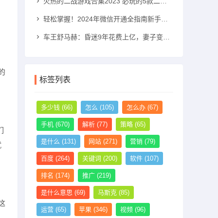
火热的二战游戏合集2023 必玩的5款二战游戏推荐二战游戏手机游戏「火热的二战游戏合集2023 必玩的5款二战游戏推荐」
轻松掌握！2024年微信开通全指南新手机号怎么注册微信「轻松掌握！2024年微信开通全指南」
车王舒马赫：昏迷9年花费上亿，妻子变卖其私人飞机和别墅法拉利手机「车王舒马赫：昏迷9年花费上亿，妻子变卖其私人飞机和别墅」
的
标签列表
多少钱
(66)
怎么
(105)
怎么办
(67)
手机
(670)
解析
(77)
策略
(65)
们
是什么
(131)
网站
(271)
营销
(79)
就
百度
(264)
关键词
(200)
软件
(107)
排名
(174)
推广
(219)
是什么意思
(69)
马斯克
(85)
这
运营
(65)
苹果
(346)
视频
(96)