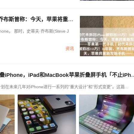
前，乔布斯曾称：今天，苹果将重新
one被拍出113万！16年前，
Steve J
…」
资讯
叠iPhone，iPad和MacBook苹果折叠屏手机「不止iPh
，iPad和MacBook」
未来几年对iPhone进行一系列的“重大设计”和“形式变更”。这篇...