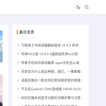
最近发表
万能电子书阅读器最新版本 v4.6.5 安卓版手机txt阅读器「万能电子书阅读器最新版本 v4.6.5 安卓版」
死神VS火影 v3.8.0.3最新版死神vs火影手机版「死神VS火影 v3.8.0.3最新版」
苹果手机如何滚动截屏 oppo手机怎么滚动截屏苹果手机怎么滚动截屏「苹果手机如何滚动截屏 oppo手机怎么滚动截屏」
邓家佳为什么接这种剧，超烂，一集都看不下去！高中可以带手机吗「邓家佳为什么接这种剧，超烂，一集都看不下去！」
诺基亚推出一款支持在家自我修复的智能手机诺基亚智能手机「诺基亚推出一款支持在家自我修复的智能手机」
不忘初心win10 22H2游戏版 19045.5131 x64无更新版windows10手机版「不忘初心win10 22H2游戏版 19045.5131 x64无更新版」
如何正确关闭蓝牙功能的详细步骤与注意事项蓝牙手机「如何正确关闭蓝牙功能的详细步骤与注意事项」