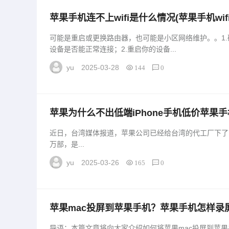
苹果手机连不上wifi是什么情况(苹果手机wi
wifi是怎么回事「苹果手机连不上wifi是什么
可能是重启或更换路由器，也可能是小区网络维护。。1.确
上)」
设备是否能正常连接；2.重启你的设备...
yu
2025-03-28
144
0
苹果为什么不出低端iPhone手机低价苹果手
e手机」
近日，台湾媒体报道，苹果公司已经给台湾的代工厂下了首笔i
万部，是...
yu
2025-03-26
165
0
苹果mac投屏到苹果手机？苹果手机怎样录
机？」
导语：本篇文章将向大家介绍如何将苹果mac投屏到苹果手