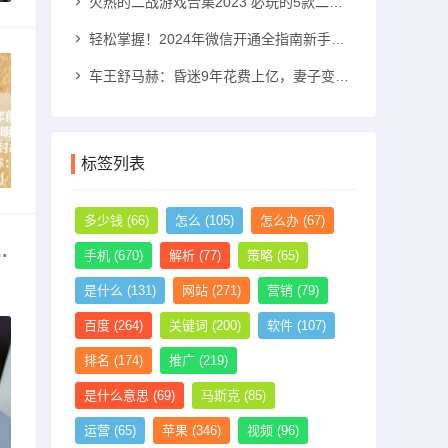
火热的二战游戏合集2023 必玩的5款二战游戏推荐二战游戏手机游戏「火热的二战游戏合集2023 必玩的5款二战游戏推荐」
轻松掌握！2024年微信开通全指南新手机号怎么注册微信「轻松掌握！2024年微信开通全指南」
车王舒马赫：昏迷9年花费上亿，妻子变卖其私人飞机和别墅法拉利手机「车王舒马赫：昏迷9年花费上亿，妻子变卖其私人飞机和别墅」
标签列表
多少钱
(66)
怎么
(105)
怎么办
(67)
o
手机
(670)
解析
(77)
策略
(65)
是什么
(131)
网站
(271)
营销
(79)
百度
(264)
关键词
(200)
软件
(107)
排名
(174)
推广
(219)
是什么意思
(69)
马斯克
(85)
运营
(65)
苹果
(346)
视频
(96)