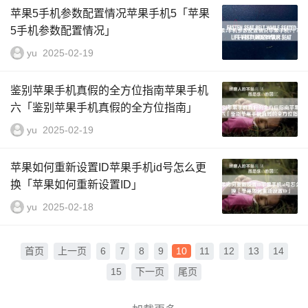
苹果5手机参数配置情况苹果手机5「苹果
5手机参数配置情况」
yu
2025-02-19
鉴别苹果手机真假的全方位指南苹果手机
六「鉴别苹果手机真假的全方位指南」
yu
2025-02-19
苹果如何重新设置ID苹果手机id号怎么更
换「苹果如何重新设置ID」
yu
2025-02-18
首页
上一页
6
7
8
9
10
11
12
13
14
15
下一页
尾页