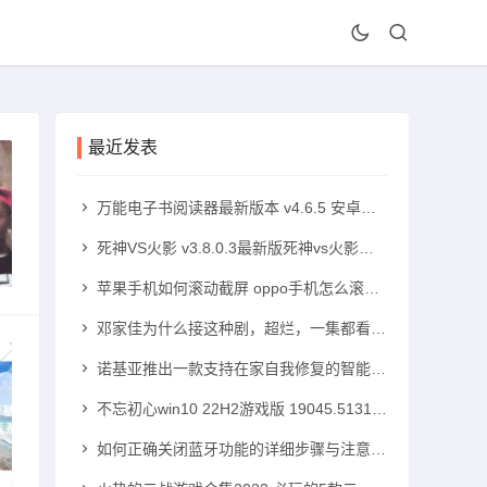
最近发表
万能电子书阅读器最新版本 v4.6.5 安卓版手机txt阅读器「万能电子书阅读器最新版本 v4.6.5 安卓版」
死神VS火影 v3.8.0.3最新版死神vs火影手机版「死神VS火影 v3.8.0.3最新版」
苹果手机如何滚动截屏 oppo手机怎么滚动截屏苹果手机怎么滚动截屏「苹果手机如何滚动截屏 oppo手机怎么滚动截屏」
邓家佳为什么接这种剧，超烂，一集都看不下去！高中可以带手机吗「邓家佳为什么接这种剧，超烂，一集都看不下去！」
诺基亚推出一款支持在家自我修复的智能手机诺基亚智能手机「诺基亚推出一款支持在家自我修复的智能手机」
不忘初心win10 22H2游戏版 19045.5131 x64无更新版windows10手机版「不忘初心win10 22H2游戏版 19045.5131 x64无更新版」
如何正确关闭蓝牙功能的详细步骤与注意事项蓝牙手机「如何正确关闭蓝牙功能的详细步骤与注意事项」