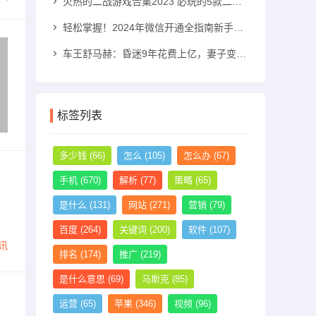
火热的二战游戏合集2023 必玩的5款二战游戏推荐二战游戏手机游戏「火热的二战游戏合集2023 必玩的5款二战游戏推荐」
轻松掌握！2024年微信开通全指南新手机号怎么注册微信「轻松掌握！2024年微信开通全指南」
车王舒马赫：昏迷9年花费上亿，妻子变卖其私人飞机和别墅法拉利手机「车王舒马赫：昏迷9年花费上亿，妻子变卖其私人飞机和别墅」
标签列表
多少钱
(66)
怎么
(105)
怎么办
(67)
手机
(670)
解析
(77)
策略
(65)
是什么
(131)
网站
(271)
营销
(79)
百度
(264)
关键词
(200)
软件
(107)
讯
排名
(174)
推广
(219)
是什么意思
(69)
马斯克
(85)
运营
(65)
苹果
(346)
视频
(96)