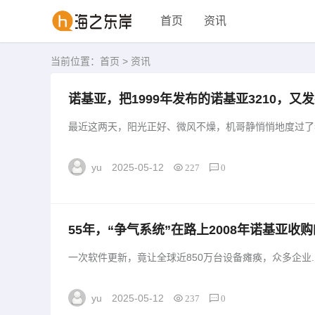
首页
资讯
当前位置：
首页
>
资讯
诺基亚，把1999年发布的诺基亚3210，又
手机操作系统「诺基亚，把1999年发布的诺
最近这两天，阳光正好、微风不燥，机哥静悄悄地度过了我人
yu
2025-05-12
227
0
55年，“争气系统”在路上2008年诺基亚收
系统”在路上」
一次软件更新，竟让全球近850万台设备瘫痪，众多企业..
yu
2025-05-12
237
0